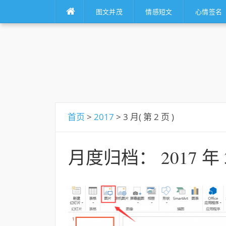
图文并茂
情感短文
心情签名
跳
转
到
内
容
首页
>
2017
> 3 月( 第 2 页 )
月度归档：
2017 年