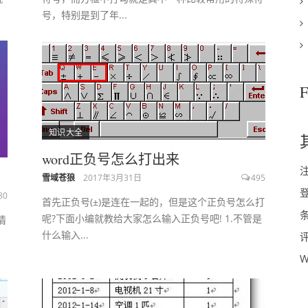
号，特别是到了年...
知识大全
word正负号怎么打出来
雪域苍狼
2017年3月31日
495
80
首先正负号(±)是连在一起的，但是这个正负号怎么打
条
呢?下面小编就教给大家怎么输入正负号吧! 1.不管是
情
什么输入...
评
，
W