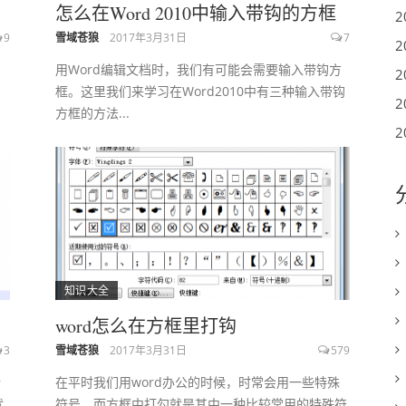
怎么在Word 2010中输入带钩的方框
2
9
雪域苍狼
2017年3月31日
7
2
用Word编辑文档时，我们有可能会需要输入带钩方
2
框。这里我们来学习在Word2010中有三种输入带钩
2
方框的方法...
2
知识大全
word怎么在方框里打钩
3
雪域苍狼
2017年3月31日
579
转
在平时我们用word办公的时候，时常会用一些特殊
就
符号，而方框中打勾就是其中一种比较常用的特殊符