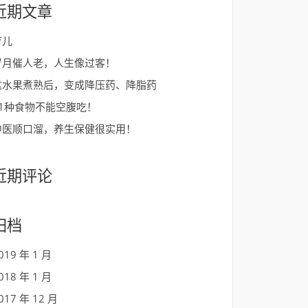
近期文章
育儿
岁月催人老，人生像过客！
这水果煮熟后，变成降压药、降脂药
11种食物不能空腹吃！
中医顺口溜，养生保健很实用！
近期评论
归档
019 年 1 月
018 年 1 月
017 年 12 月