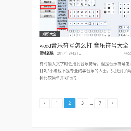
知识大全
word音乐符号怎么打 音乐符号大全
雪域苍狼
2017年3月31日
5
有时输入文字时会用到音乐符号，但是音乐符号怎
打呢?小编也不是专业的学音乐的人士，只找到了
种比较简单并可行的...
文
页
页
页
页
1
2
3
…
7
面
面
面
面
章
导