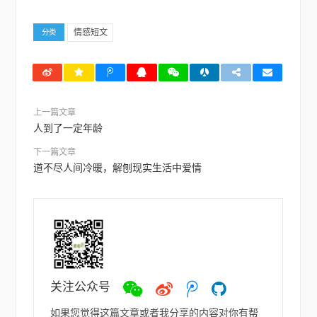
情感短文
分类
上一篇文章
人到了一定年龄
下一篇文章
道不尽人间冷暖，解刨现实生活中爱情
关注公众号
微
微
ヽ
如
信
博
(●-
若
如果您觉得这篇文章或者我分享的内容对你有帮