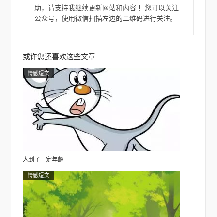
`Д
助，请支持我继续更新网站和内容 ！您可以关注
´-)
公众号，使用微信扫描左边的二维码进行关注。
ノ
或许您还喜欢这些文章
情感短文
人到了一定年龄
情感短文