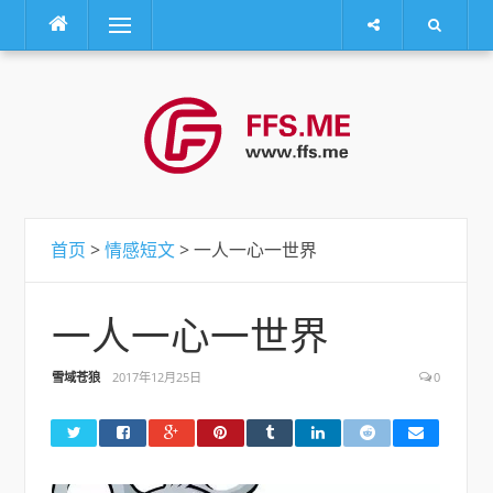
菜单
跳
转
到
内
容
首页
>
情感短文
> 一人一心一世界
一人一心一世界
雪域苍狼
2017年12月25日
0