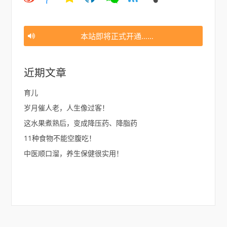
博
博
间
信
约
件
腾
讯
本站即将正式开通……
近期文章
育儿
岁月催人老，人生像过客！
这水果煮熟后，变成降压药、降脂药
11种食物不能空腹吃！
中医顺口溜，养生保健很实用！