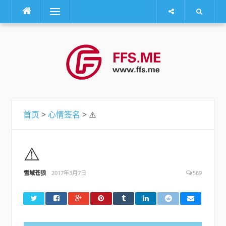
菜单
跳
转
到
内
容
首页
>
心情签名
> ⚠️
⚠️
雪域苍狼
2017年3月7日
569