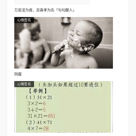
万恶淫为首，百善孝为先「句句醒人」
心情签名
阴霾
心情签名