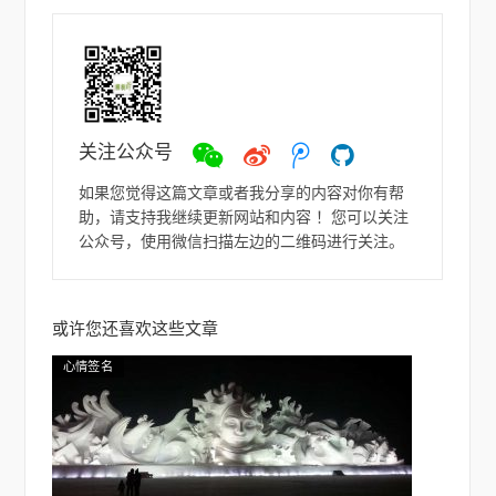
关注公众号
微
微
ヽ
如
信
博
(●-
若
如果您觉得这篇文章或者我分享的内容对你有帮
`Д
助，请支持我继续更新网站和内容 ！您可以关注
´-)
公众号，使用微信扫描左边的二维码进行关注。
ノ
或许您还喜欢这些文章
心情签名