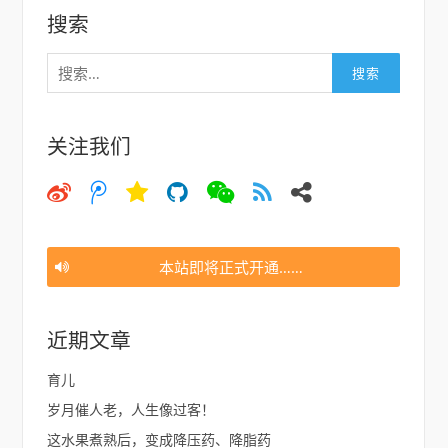
搜索
搜
索：
关注我们
微
微
空
猫
微
大
邮
博
博
间
信
约
件
腾
讯
本站即将正式开通……
近期文章
育儿
岁月催人老，人生像过客！
这水果煮熟后，变成降压药、降脂药