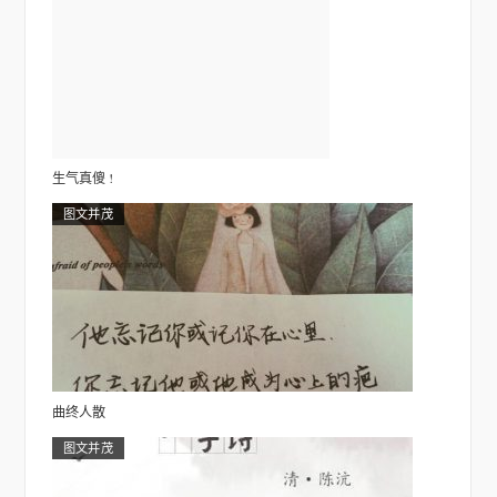
生气真傻 !
图文并茂
曲终人散
图文并茂