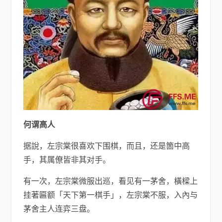
何谓高人
据說，左宗棠很喜欢下围棋，而且，还是箇中高
手，其属僚皆非其对手。
有一次，左宗棠微服出巡，看见有一茅舍，橫樑上
挂著匾额「天下第一棋手」，左宗棠不服，入內与
茅舍主人连弈三盘。