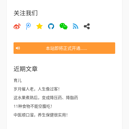
关注我们
微
微
空
猫
微
大
邮
博
博
间
信
约
件
腾
讯
本站即将正式开通……
近期文章
育儿
岁月催人老，人生像过客！
这水果煮熟后，变成降压药、降脂药
11种食物不能空腹吃！
中医顺口溜，养生保健很实用！