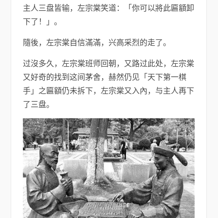
主人三盘皆输，左宗棠笑道：「你可以將此匾額卸
下了！」。
隨後，左宗棠自信滿滿，兴高采烈的走了。
过沒多久，左宗棠班师回朝，又路过此处，左宗棠
又好奇的找到这间茅舍，赫然仍见「天下第一棋
手」之匾額仍未拆下，左宗棠又入內，与主人再下
了三盘。