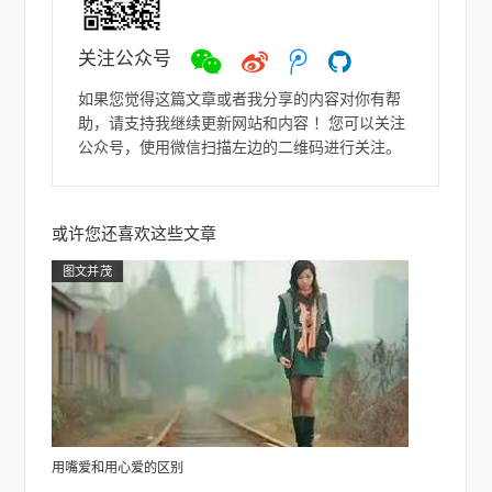
关注公众号
微
微
ヽ
如
信
博
(●-
若
如果您觉得这篇文章或者我分享的内容对你有帮
`Д
助，请支持我继续更新网站和内容 ！您可以关注
´-)
公众号，使用微信扫描左边的二维码进行关注。
ノ
或许您还喜欢这些文章
图文并茂
用嘴爱和用心爱的区别