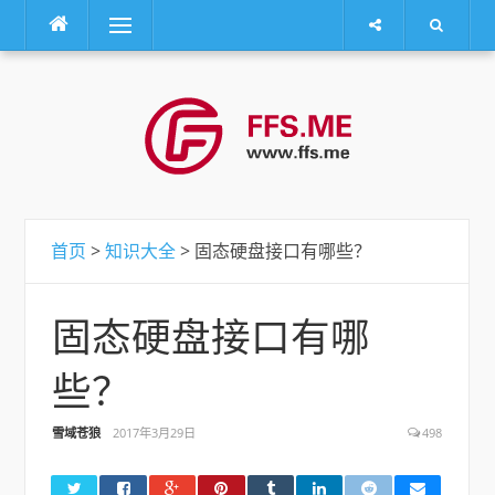
菜单
跳
转
到
内
容
首页
>
知识大全
> 固态硬盘接口有哪些？
固态硬盘接口有哪
些？
雪域苍狼
2017年3月29日
498