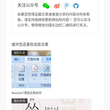
关注公众号
微
微
ヽ
如
信
博
(●-
若
如果您觉得这篇文章或者我分享的内容对你有帮
`Д
助，请支持我继续更新网站和内容 ！您可以关注
´-)
公众号，使用微信扫描左边的二维码进行关注。
ノ
或许您还喜欢这些文章
知识大全
Word2007添加文档水印
图文并茂