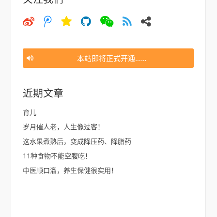
微
微
空
猫
微
大
邮
博
博
间
信
约
件
腾
讯
本站即将正式开通……
近期文章
育儿
岁月催人老，人生像过客！
这水果煮熟后，变成降压药、降脂药
11种食物不能空腹吃！
中医顺口溜，养生保健很实用！