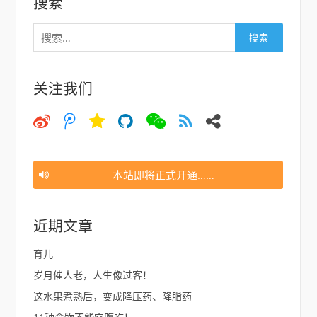
搜索
搜
索：
关注我们
微
微
空
猫
微
大
邮
博
博
间
信
约
件
腾
讯
本站即将正式开通……
近期文章
育儿
岁月催人老，人生像过客！
这水果煮熟后，变成降压药、降脂药