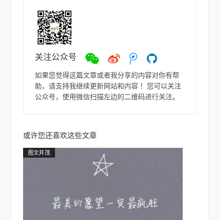
关注公众号
微
微
ヽ
如
信
博
(●-
若
如果您觉得这篇文章或者我分享的内容对你有帮
`Д
助，请支持我继续更新网站和内容 ！您可以关注
´-)
公众号，使用微信扫描左边的二维码进行关注。
ノ
或许您还喜欢这些文章
图文并茂