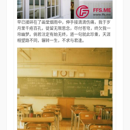
早已揉碎在了画堂烟雨中，伸手接滴滴伤痛，我于岁
月里千疮百孔，徒留无限思念，尽付苍穹，终欠我一
帘幽梦。倘若注定有始无终，道一句就此珍重，天涯
相望路不同，辗转一生，不求与君逢。