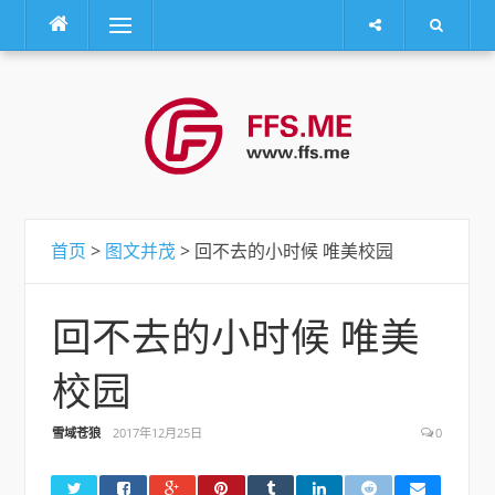
菜单
跳
转
到
内
容
首页
>
图文并茂
> 回不去的小时候 唯美校园
回不去的小时候 唯美
校园
雪域苍狼
2017年12月25日
0