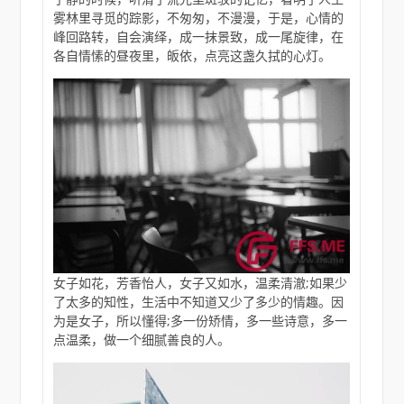
雾林里寻觅的踪影，不匆匆，不漫漫，于是，心情的
峰回路转，自会演绎，成一抹景致，成一尾旋律，在
各自情愫的昼夜里，皈依，点亮这盏久拭的心灯。
女子如花，芳香怡人，女子又如水，温柔清澈;如果少
了太多的知性，生活中不知道又少了多少的情趣。因
为是女子，所以懂得;多一份矫情，多一些诗意，多一
点温柔，做一个细腻善良的人。