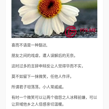
喜而不语是一种豁达,
朋友之间的戏虐，遭人误解后的无奈。
这时过多的言辞申辩反让人觉得华而不实，
莫不如留下一抹微笑，任他人作评。
所谓君子坦荡荡，小人常戚戚。
有时一个微笑可以让两个宿怨之人冰释前嫌，可以
让异域他乡之人倍感亲切温暖。