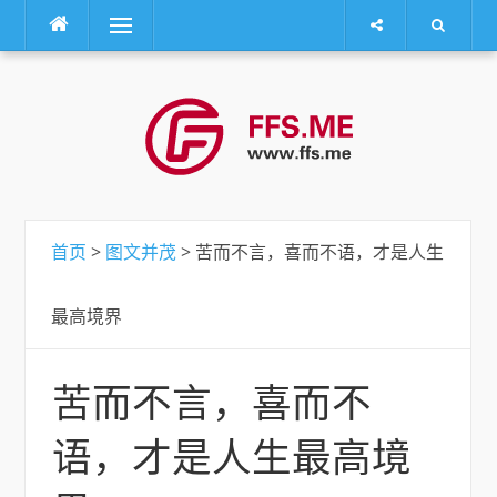
菜单
跳
转
到
内
容
首页
>
图文并茂
> 苦而不言，喜而不语，才是人生
最高境界
苦而不言，喜而不
语，才是人生最高境