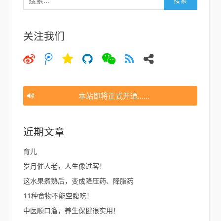
关注我们
微
微
空
猫
微
大
邮
博
博
间
信
约
件
腾
讯
本站即将正式开通……
近期文章
育儿
岁月催人老，人生像过客！
这水果煮熟后，变成降压药、降脂药
11种食物不能空腹吃！
中医顺口溜，养生保健很实用！