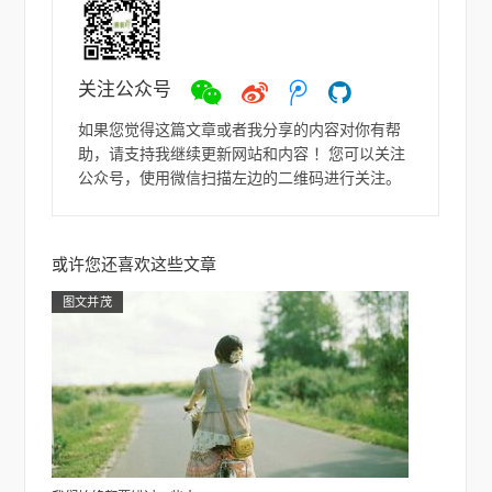
关注公众号
微
微
ヽ
如
信
博
(●-
若
如果您觉得这篇文章或者我分享的内容对你有帮
`Д
助，请支持我继续更新网站和内容 ！您可以关注
´-)
公众号，使用微信扫描左边的二维码进行关注。
ノ
或许您还喜欢这些文章
图文并茂