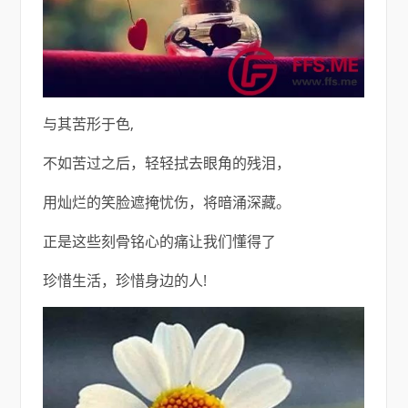
与其苦形于色,
不如苦过之后，轻轻拭去眼角的残泪，
用灿烂的笑脸遮掩忧伤，将暗涌深藏。
正是这些刻骨铭心的痛让我们懂得了
珍惜生活，珍惜身边的人!